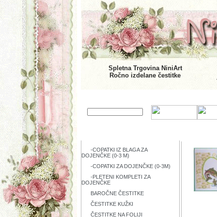
Spletna Trgovina NiniArt
Ročno izdelane čestitke
KATEGORIJE IZDELKOV
ZADNJI 
-COPATKI IZ BLAGA ZA
DOJENČKE (0-3 M)
-COPATKI ZA DOJENČKE (0-3M)
-PLETENI KOMPLETI ZA
DOJENČKE
BAROČNE ČESTITKE
ČESTITKE KUŽKI
ČESTITKE NA FOLIJI