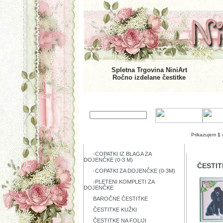
Spletna Trgovina NiniArt
Ročno izdelane čestitke
Prikazujem
1
KATEGORIJE IZDELKOV
IZDELKI
-COPATKI IZ BLAGA ZA
DOJENČKE (0-3 M)
ČESTIT
-COPATKI ZA DOJENČKE (0-3M)
-PLETENI KOMPLETI ZA
DOJENČKE
BAROČNE ČESTITKE
ČESTITKE KUŽKI
ČESTITKE NA FOLIJI