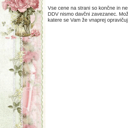
Vse cene na strani so končne in ne 
DDV nismo davčni zavezanec. Možn
katere se Vam že vnaprej opraviču